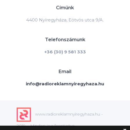
Címünk
4400 Nyíregyháza, Eötvös utca 9/A.
Telefonszámunk
+36 (30) 9 581 333
Email
info@radioreklamnyiregyhaza.hu
www.radioreklamnyiregyhaza.hu -
2019. - Minden jog fenntartva.