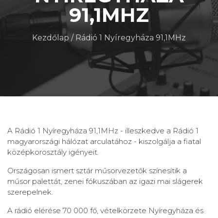
91,1MHZ
Kezdőlap
/
Rádió 1 Nyíregyháza 91,1MHz
A Rádió 1 Nyíregyháza 91,1MHz - illeszkedve a Rádió 1
magyarországi hálózat arculatához - kiszolgálja a fiatal
középkorosztály igényeit.
Országosan ismert sztár műsorvezetők színesítik a
műsor palettát, zenei fókuszában az igazi mai slágerek
szerepelnek.
A rádió elérése 70 000 fő, vételkörzete Nyíregyháza és