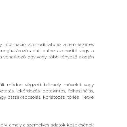
ly információ; azonosítható az a természetes
ymeghatározó adat, online azonosító vagy a
ágára vonatkozó egy vagy több tényező alapján
zált módon végzett bármely művelet vagy
ztatás, lekérdezés, betekintés, felhasználás,
 összekapcsolás, korlátozás, törlés, illetve
szerv, amely a személyes adatok kezelésének