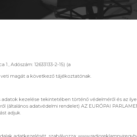
ca 1., Adószám: 12633133-2-15) (a
á veti magát a következő tájékoztatónak.
datok kezelése tekintetében történő védelméről és az ilyen
zéséről (általános adatvédelmi rendelet) AZ EURÓPAI PARL
tást adjuk.
oldalak adatkezelését szabályozza: www.radioreklamnyiregyh