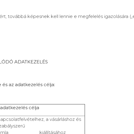
ért, továbbá képesnek kell lennie e megfelelés igazolására („
LÓDÓ ADATKEZELÉS
e és az adatkezelés célja:
 adatkezelés célja
apcsolatfelvételhez, a vásárláshoz és
 szabályszerű
zámla kiállításához