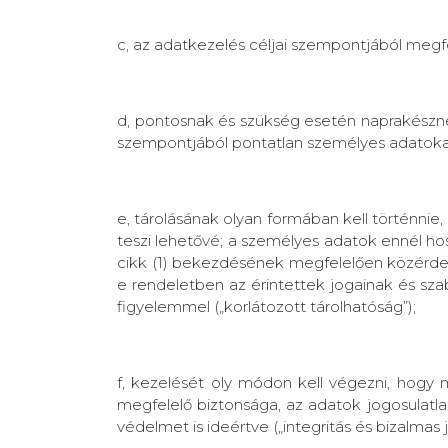
c, az adatkezelés céljai szempontjából megfe
d, pontosnak és szükség esetén naprakészne
szempontjából pontatlan személyes adatokat 
e, tárolásának olyan formában kell történnie
teszi lehetővé; a személyes adatok ennél ho
cikk (1) bekezdésének megfelelően közérdekű 
e rendeletben az érintettek jogainak és sz
figyelemmel („korlátozott tárolhatóság”);
f, kezelését oly módon kell végezni, hogy 
megfelelő biztonsága, az adatok jogosulatl
védelmet is ideértve („integritás és bizalmas j