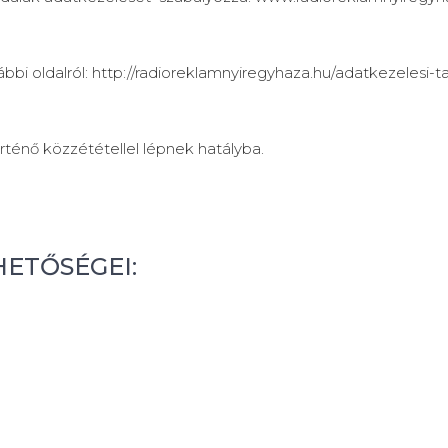
ábbi oldalról: http://radioreklamnyiregyhaza.hu/adatkezelesi-
rténő közzététellel lépnek hatályba.
HETŐSÉGEI: