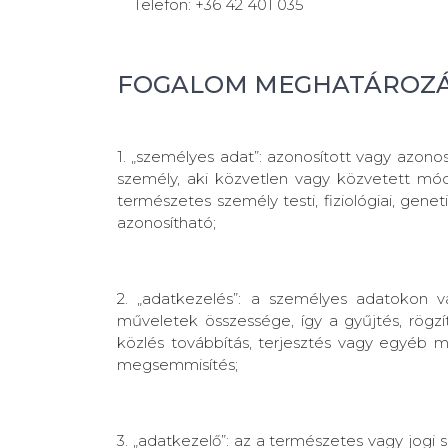
Telefon: +36 42 401 035
FOGALOM MEGHATÁROZ
1. „személyes adat”: azonosított vagy azono
személy, aki közvetlen vagy közvetett mód
természetes személy testi, fiziológiai, gene
azonosítható;
2. „adatkezelés”: a személyes adatokon
műveletek összessége, így a gyűjtés, rögzíté
közlés továbbítás, terjesztés vagy egyéb mó
megsemmisítés;
3. „adatkezelő”: az a természetes vagy jog