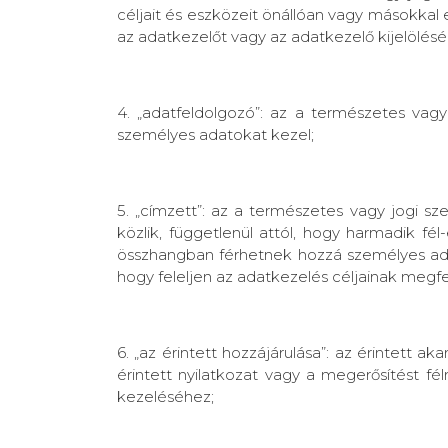
céljait és eszközeit önállóan vagy másokkal 
az adatkezelőt vagy az adatkezelő kijelölés
4. „adatfeldolgozó”: az a természetes vag
személyes adatokat kezel;
5. „címzett”: az a természetes vagy jogi s
közlik, függetlenül attól, hogy harmadik f
összhangban férhetnek hozzá személyes adat
hogy feleljen az adatkezelés céljainak meg
6. „az érintett hozzájárulása”: az érintett 
érintett nyilatkozat vagy a megerősítést fé
kezeléséhez;