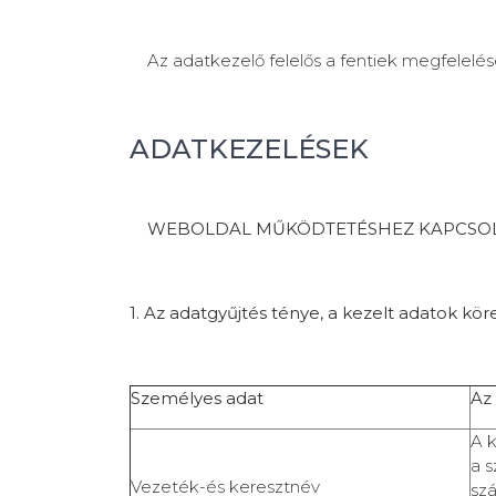
Az adatkezelő felelős a fentiek megfelelés
ADATKEZELÉSEK
WEBOLDAL MŰKÖDTETÉSHEZ KAPCSO
1. Az adatgyűjtés ténye, a kezelt adatok kör
Személyes adat
Az
A k
a
Vezeték-és keresztnév
s