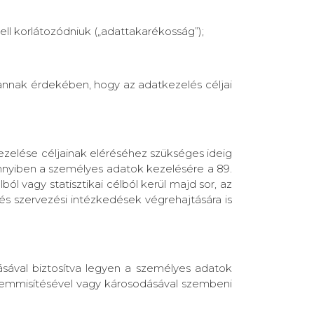
ell korlátozódniuk („adattakarékosság”);
annak érdekében, hogy az adatkezelés céljai
kezelése céljainak eléréséhez szükséges ideig
ennyiben a személyes adatok kezelésére a 89.
l vagy statisztikai célból kerül majd sor, az
s szervezési intézkedések végrehajtására is
ásával biztosítva legyen a személyes adatok
gsemmisítésével vagy károsodásával szembeni