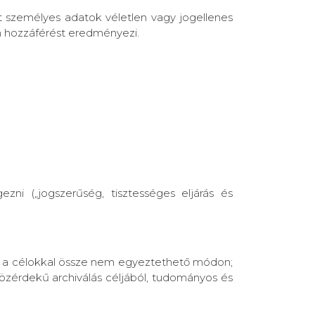
lt személyes adatok véletlen vagy jogellenes
n hozzáférést eredményezi.
zni („jogszerűség, tisztességes eljárás és
el a célokkal össze nem egyeztethető módon;
özérdekű archiválás céljából, tudományos és