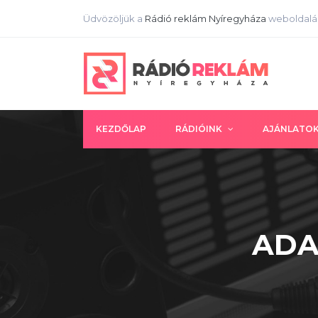
Üdvözöljük a
Rádió reklám Nyíregyháza
weboldalá
KEZDŐLAP
RÁDIÓINK
AJÁNLATO
ADA