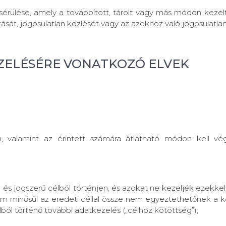
n sérülése, amely a továbbított, tárolt vagy más módon keze
sát, jogosulatlan közlését vagy az azokhoz való jogosulatla
ZELÉSÉRE VONATKOZÓ ELVEK
, valamint az érintett számára átlátható módon kell vége
 és jogszerű célból történjen, és azokat ne kezeljék ezekk
m minősül az eredeti céllal össze nem egyeztethetőnek a k
élból történő további adatkezelés („célhoz kötöttség”);