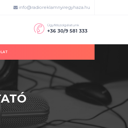
info@radioreklamnyiregyhaza.hu
Ügyfélszolgálatunk
+36 30/9 581 333
OLAT
TATÓ