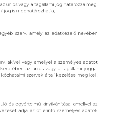
 az uniós vagy a tagállami jog határozza meg,
i jog is meghatározhatja;
y egyéb szerv, amely az adatkezelő nevében
rv, akivel vagy amellyel a személyes adatot
 keretében az uniós vagy a tagállami joggal
özhatalmi szervek általi kezelése meg kell,
uló és egyértelmű kinyilvánítása, amellyel az
egyezését adja az őt érintő személyes adatok