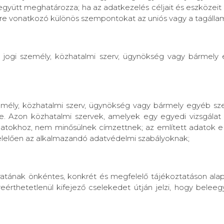
együtt meghatározza; ha az adatkezelés céljait és eszközeit
ére vonatkozó különös szempontokat az uniós vagy a tagállam
y jogi személy, közhatalmi szerv, ügynökség vagy bármel
zemély, közhatalmi szerv, ügynökség vagy bármely egyéb sze
él-e. Azon közhatalmi szervek, amelyek egy egyedi vizsgálat
okhoz, nem minősülnek címzettnek; az említett adatok e k
felelően az alkalmazandó adatvédelmi szabályoknak;
akaratának önkéntes, konkrét és megfelelő tájékoztatáson alap
lreérthetetlenül kifejező cselekedet útján jelzi, hogy bele