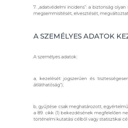
7. „adatvédelmi incidens”: a biztonság olya
megsemmisítését, elvesztését, megváltoztatá
A SZEMÉLYES ADATOK KE
A személyes adatok:
a, kezelését jogszerűen és tisztességesen
átláthatóság”);
b, gyűjtése csak meghatározott, egyértelmű
a 89. cikk (1) bekezdésének megfelelően ne
történelmi kutatási célból vagy statisztikai c