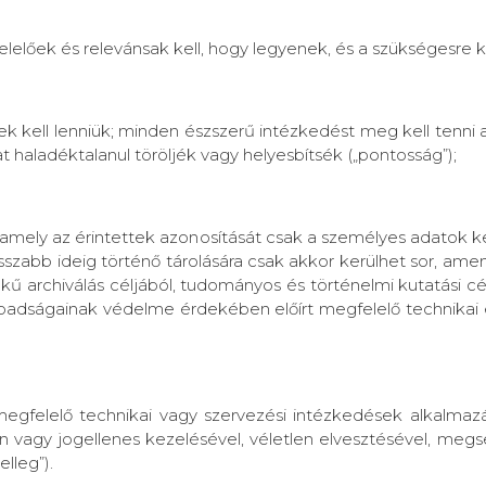
lelőek és relevánsak kell, hogy legyenek, és a szükségesre k
k kell lenniük; minden észszerű intézkedést meg kell tenni 
haladéktalanul töröljék vagy helyesbítsék („pontosság”);
, amely az érintettek azonosítását csak a személyes adatok 
sszabb ideig történő tárolására csak akkor kerülhet sor, am
archiválás céljából, tudományos és történelmi kutatási célbó
abadságainak védelme érdekében előírt megfelelő technikai é
megfelelő technikai vagy szervezési intézkedések alkalmaz
an vagy jogellenes kezelésével, véletlen elvesztésével, me
elleg”).