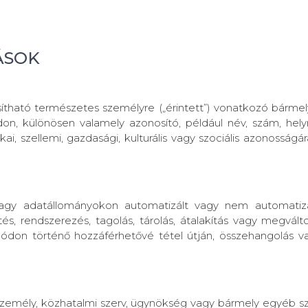
ÁSOK
sítható természetes személyre („érintett”) vonatkozó bárme
on, különösen valamely azonosító, például név, szám, hel
tikai, szellemi, gazdasági, kulturális vagy szociális azonoss
 vagy adatállományokon automatizált vagy nem automati
s, rendszerezés, tagolás, tárolás, átalakítás vagy megválto
don történő hozzáférhetővé tétel útján, összehangolás vagy
i személy, közhatalmi szerv, ügynökség vagy bármely egyéb 