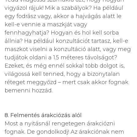
vigyázol rájuk! Mik a szabályok? Ha például
egy fodrász vagy, akkor a hajvágás alatt le
kell-e vennie a maszkját vagy
fennhagyhatja? Hogyan és hol kell sorba
állnia? Ha például konzultációt tartasz, kell-e
maszkot viselni a konzultáció alatt, vagy meg
tudjátok oldani a 1.5 méteres távolságot?
Ezeket, és még ennél sokkal több dolgot is,
világossá kell tenned, hogy a bizonytalan
réteget meggyőzd – mert csak akkor fognak
bemenni hozzád.
8. Felmentés árakciózás alól
Most a nyitásnál rengetegen árakciózni
fognak. De gondolkodj! Az árakciónak nem