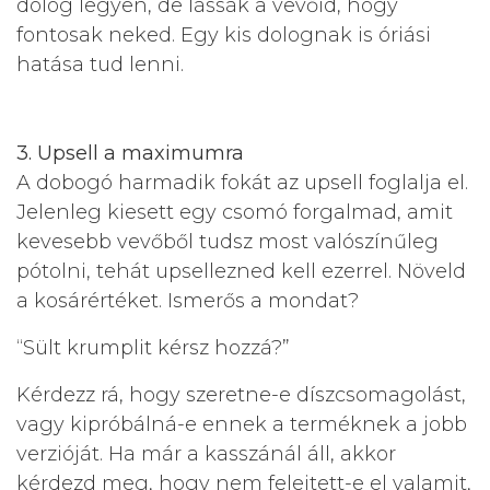
dolog legyen, de lássák a vevőid, hogy
fontosak neked. Egy kis dolognak is óriási
hatása tud lenni.
3. Upsell a maximumra
A dobogó harmadik fokát az upsell foglalja el.
Jelenleg kiesett egy csomó forgalmad, amit
kevesebb vevőből tudsz most valószínűleg
pótolni, tehát upsellezned kell ezerrel. Növeld
a kosárértéket. Ismerős a mondat?
“Sült krumplit kérsz hozzá?”
Kérdezz rá, hogy szeretne-e díszcsomagolást,
vagy kipróbálná-e ennek a terméknek a jobb
verzióját. Ha már a kasszánál áll, akkor
kérdezd meg, hogy nem felejtett-e el valamit,