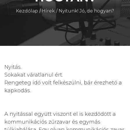
Kezdőlap
/
Hírek
/
Nyitunk! Jó, de hogyan?
Nyitás.
Sokakat váratlanul ért.
Rengeteg idő volt felkészülni, bár érezhető a
kapkodás.
A nyitással együtt viszont el is kezdődött a
kommunikációs zűrzavar és egymás
túlkiabálása. Egy olyan kommunikációs zavar,