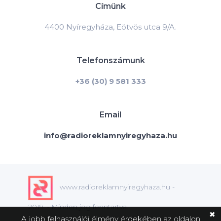
Címünk
4400 Nyíregyháza, Eötvös utca 9/A.
Telefonszámunk
+36 (30) 9 581 333
Email
info@radioreklamnyiregyhaza.hu
www.radioreklamnyiregyhaza.hu -
2019. - Minden jog fenntartva.
✖
A jobb felhasználói élmény érdekében az oldalon