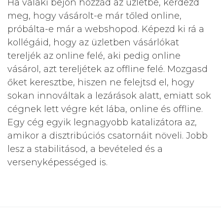
Ha valaki bejön hozzád az üzletbe, kérdezd
meg, hogy vásárolt-e már tőled online,
próbálta-e már a webshopod. Képezd ki rá a
kollégáid, hogy az üzletben vásárlókat
tereljék az online felé, aki pedig online
vásárol, azt tereljétek az offline felé. Mozgasd
őket keresztbe, hiszen ne felejtsd el, hogy
sokan innováltak a lezárások alatt, emiatt sok
cégnek lett végre két lába, online és offline.
Egy cég egyik legnagyobb katalizátora az,
amikor a disztribúciós csatornáit növeli. Jobb
lesz a stabilitásod, a bevételed és a
versenyképességed is.