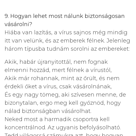
9. Hogyan lehet most nálunk biztonságosan
vásárolni?
Hiába van lazítás, a vírus sajnos még mindig
itt van velünk, és az emberek félnek. Jelenleg
három típusba tudnám sorolni az embereket:
Akik, habár újranyitottál, nem fognak
elmenni hozzád, mert félnek a vírustól,
Akik már rohannak, mint az őrült, és nem
érdekli őket a vírus, csak vásárolnának,
És egy nagy tömeg, aki szívesen menne, de
bizonytalan, ergo meg kell győznöd, hogy
nálad biztonságban vásárolhat.
Neked most a harmadik csoportra kell
koncentrálnod. Az ugyanis befolyásolható.
Tedd világossá számukra azt, hogy hogyan