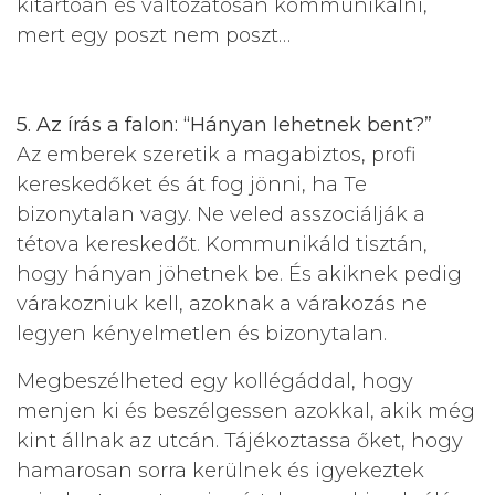
kitartóan és változatosan kommunikálni,
mert egy poszt nem poszt…
5. Az írás a falon: “Hányan lehetnek bent?”
Az emberek szeretik a magabiztos, profi
kereskedőket és át fog jönni, ha Te
bizonytalan vagy. Ne veled asszociálják a
tétova kereskedőt. Kommunikáld tisztán,
hogy hányan jöhetnek be. És akiknek pedig
várakozniuk kell, azoknak a várakozás ne
legyen kényelmetlen és bizonytalan.
Megbeszélheted egy kollégáddal, hogy
menjen ki és beszélgessen azokkal, akik még
kint állnak az utcán. Tájékoztassa őket, hogy
hamarosan sorra kerülnek és igyekeztek